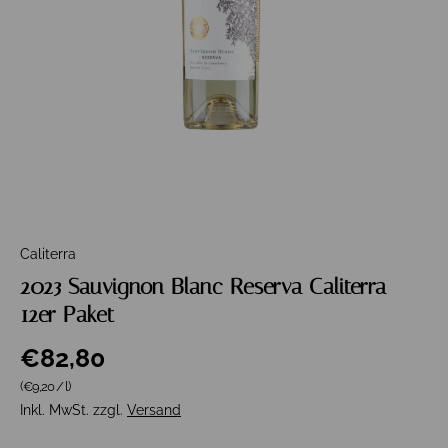
Caliterra
2023 Sauvignon Blanc Reserva Caliterra
12er Paket
€82,80
Grundpreis
(€9,20
/
l
)
Inkl. MwSt. zzgl.
Versand