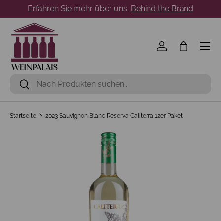
Erfahren Sie mehr über uns.
Behind the Brand
Direkt zum Inhalt
Menü
Einloggen
Einkaufst
Suchen
Suchen
Startseite
2023 Sauvignon Blanc Reserva Caliterra 12er Paket