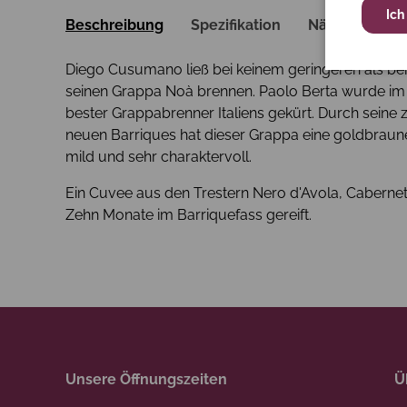
Ich
Beschreibung
Spezifikation
Nährwerte
Diego Cusumano ließ bei keinem geringeren als bei
seinen Grappa Noà brennen. Paolo Berta wurde im
bester Grappabrenner Italiens gekürt. Durch seine
neuen Barriques hat dieser Grappa eine goldbraun
mild und sehr charaktervoll.
Ein Cuvee aus den Trestern Nero d'Avola, Caberne
Zehn Monate im Barriquefass gereift.
Unsere Öffnungszeiten
Ü