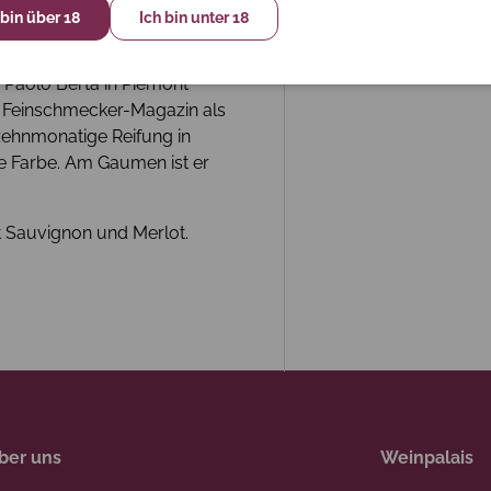
 bin über 18
Ich bin unter 18
 Paolo Berta in Piemont
 Feinschmecker-Magazin als
 zehnmonatige Reifung in
e Farbe. Am Gaumen ist er
t Sauvignon und Merlot.
ber uns
Weinpalais