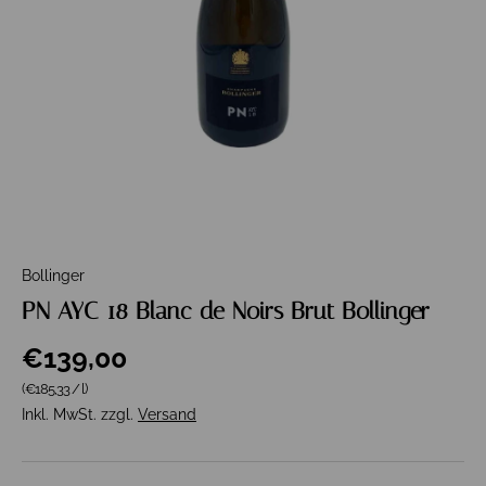
Bollinger
PN AYC 18 Blanc de Noirs Brut Bollinger
€139,00
Grundpreis
(€185,33
/
l
)
Inkl. MwSt. zzgl.
Versand