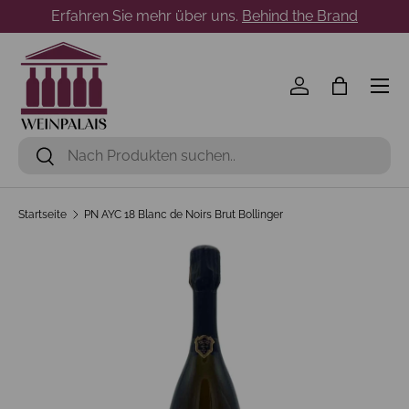
Erfahren Sie mehr über uns.
Behind the Brand
Direkt zum Inhalt
Menü
Einloggen
Einkaufst
Suchen
Suchen
Startseite
PN AYC 18 Blanc de Noirs Brut Bollinger